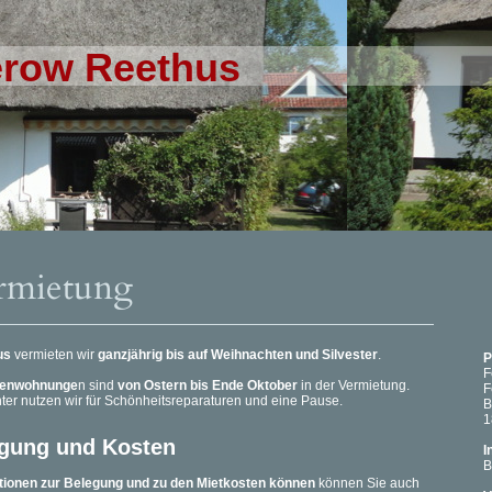
erow Reethus
rmietung
us
vermieten wir
ganzjährig bis auf Weihnachten und Silvester
.
P
F
ienwohnunge
n sind
von Ostern bis Ende Oktober
in der Vermietung.
F
ter nutzen wir für Schönheitsreparaturen und eine Pause.
B
1
gung und Kosten
I
B
tionen zur Belegung und zu den Mietkosten können
können Sie auch