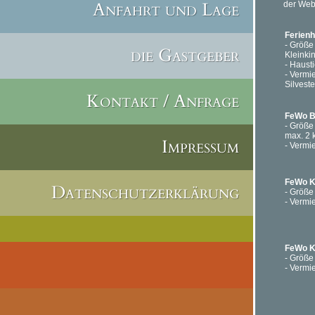
Anfahrt und Lage
der Web
Ferien
- Größe 
die Gastgeber
Kleinki
- Haust
- Vermi
Silveste
Kontakt / Anfrage
FeWo B
- Größe
max. 2 
Impressum
- Vermi
FeWo K
Datenschutzerklärung
- Größe
- Vermi
FeWo K
- Größe
- Vermi