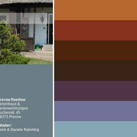
rerow Reethus
erienhaus &
erienwohnungen
uchenstr. 45
8375 Prerow
nhaber:
oris & Mareile Rahming