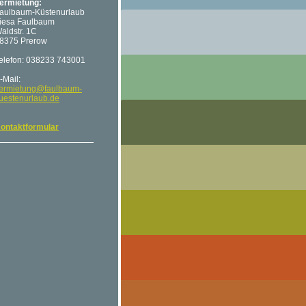
ermietung:
aulbaum-Küstenurlaub
iesa Faulbaum
aldstr. 1C
8375 Prerow
elefon: 038233 743001
-Mail:
ermietung@faulbaum-
uestenurlaub.de
ontaktformular