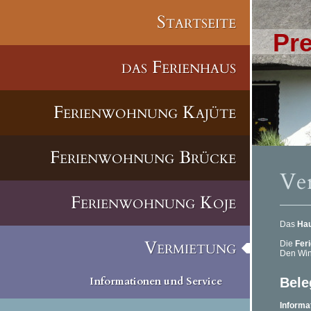
Startseite
Pr
das Ferienhaus
Ferienwohnung Kajüte
Ferienwohnung Brücke
Ve
Ferienwohnung Koje
Das
Ha
Vermietung
Die
Fer
Den Win
Informationen und Service
Bele
Informa