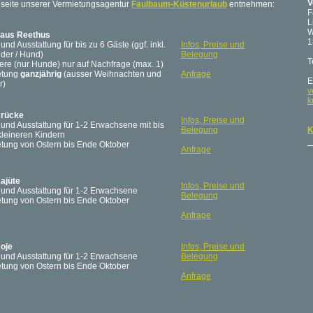
V
seite unserer Vermietungsagentur
Faulbaum-Küstenurlaub
entnehmen:
F
L
W
haus Reethus
1
und Ausstattung für bis zu 6 Gäste (ggf. inkl.
Infos, Preise und
nder / Hund)
Belegung
T
iere (nur Hunde) nur auf Nachfrage (max. 1)
etung
ganzjährig
(ausser Weihnachten und
Anfrage
E
r)
v
k
rücke
Infos, Preise und
 und Ausstattung für 1-2 Erwachsene mit bis
Belegung
K
kleineren Kindern
etung von Ostern bis Ende Oktober
Anfrage
ajüte
Infos, Preise und
 und Ausstattung für 1-2 Erwachsene
Belegung
etung von Ostern bis Ende Oktober
Anfrage
oje
Infos, Preise und
 und Ausstattung für 1-2 Erwachsene
Belegung
etung von Ostern bis Ende Oktober
Anfrage